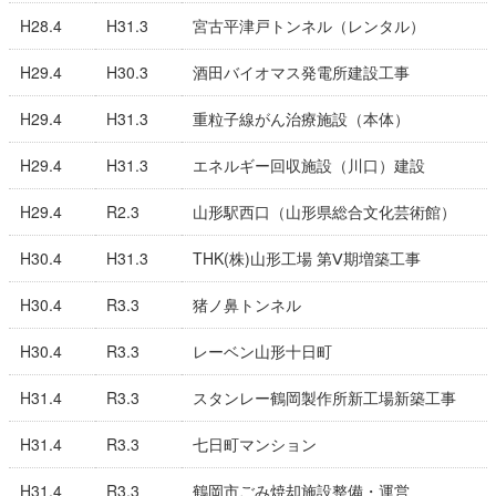
H28.4
H31.3
宮古平津戸トンネル（レンタル）
H29.4
H30.3
酒田バイオマス発電所建設工事
H29.4
H31.3
重粒子線がん治療施設（本体）
H29.4
H31.3
エネルギー回収施設（川口）建設
H29.4
R2.3
山形駅西口（山形県総合文化芸術館）
H30.4
H31.3
THK(株)山形工場 第Ⅴ期増築工事
H30.4
R3.3
猪ノ鼻トンネル
H30.4
R3.3
レーベン山形十日町
H31.4
R3.3
スタンレー鶴岡製作所新工場新築工事
H31.4
R3.3
七日町マンション
H31.4
R3.3
鶴岡市ごみ焼却施設整備・運営