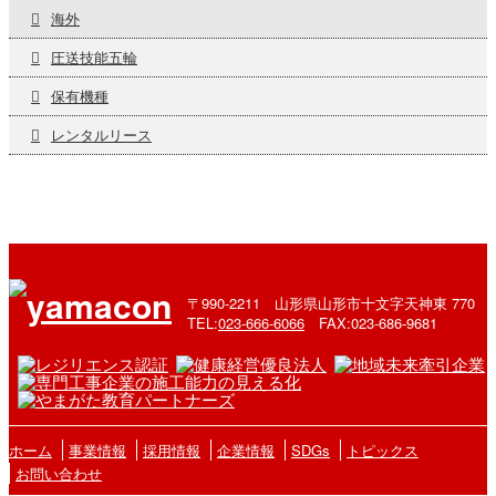
海外
圧送技能五輪
保有機種
レンタルリース
〒990-2211 山形県山形市十文字天神東 770
TEL:
023-666-6066
FAX:023-686-9681
ホーム
事業情報
採用情報
企業情報
SDGs
トピックス
お問い合わせ