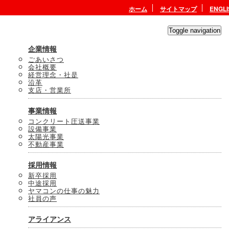
ホーム
サイトマップ
ENGLI
Toggle navigation
企業情報
ごあいさつ
会社概要
経営理念・社是
沿革
支店・営業所
事業情報
コンクリート圧送事業
設備事業
太陽光事業
不動産事業
ホーム
コンクリート圧送
山形県工事実績
採用情報
山形県工事実績
新卒採用
中途採用
ヤマコンの仕事の魅力
社員の声
開始
終了
工事名
アライアンス
酒田港北港地区防波堤（北）（改良）消
H23.4
H26.3