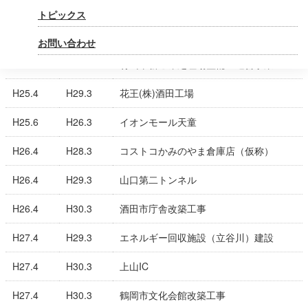
波工事
トピックス
H24.4
H27.3
飛島漁港南防波堤災害復旧工事
お問い合わせ
H25.4
H27.3
村山市新ごみ処理場整備・運営事業
H25.4
H29.3
花王(株)酒田工場
H25.6
H26.3
イオンモール天童
H26.4
H28.3
コストコかみのやま倉庫店（仮称）
H26.4
H29.3
山口第二トンネル
H26.4
H30.3
酒田市庁舎改築工事
H27.4
H29.3
エネルギー回収施設（立谷川）建設
H27.4
H30.3
上山IC
H27.4
H30.3
鶴岡市文化会館改築工事