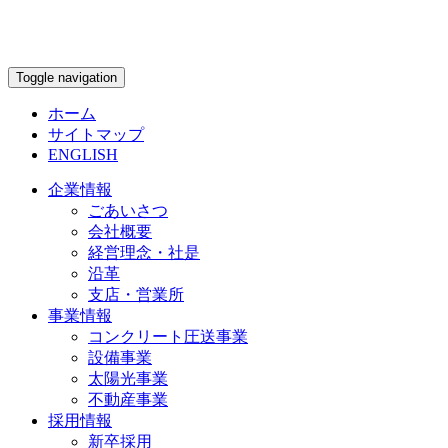
Toggle navigation
ホーム
サイトマップ
ENGLISH
企業情報
ごあいさつ
会社概要
経営理念・社是
沿革
支店・営業所
事業情報
コンクリート圧送事業
設備事業
太陽光事業
不動産事業
採用情報
新卒採用